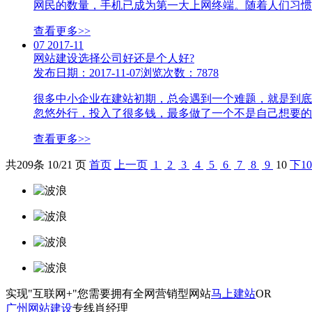
网民的数量，手机已成为第一大上网终端。随着人们习惯和
查看更多>>
07
2017-11
网站建设选择公司好还是个人好?
发布日期：2017-11-07
浏览次数：7878
很多中小企业在建站初期，总会遇到一个难题，就是到底
忽悠外行，投入了很多钱，最多做了一个不是自己想要的网
查看更多>>
共
209
条 10/21 页
首页
上一页
1
2
3
4
5
6
7
8
9
10
下1
实现"互联网+"您需要拥有全网营销型网站
马上建站
OR
广州网站建设
专线
肖经理